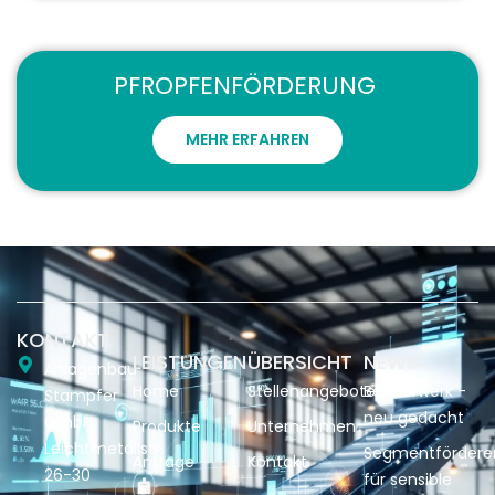
PFROPFENFÖRDERUNG
MEHR ERFAHREN
KONTAKT
LEISTUNGEN
ÜBERSICHT
NEWS
Anlagenbau
Home
Stellenangebote
Becherwerk -
Stampfer
neu gedacht
GmbH
Produkte
Unternehmen
Leichtmetallstr.
Segmentfördere
Anfrage
Kontakt
26-30
für sensible