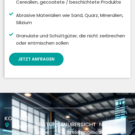
Cerealien, gecoatete / beschichtete Produkte
Abrasive Materialien wie Sand, Quarz, Mineralien,
Silizium
Granulate und Schüttgüter, die nicht zerbrechen
oder entmischen sollen
JETZT ANFRAGEN
KONTAKT
LEISTUNGEN
ÜBERSICHT
NEWS
Anlagenbau
Home
Stellenangebote
Becherwerk -
Stampfer