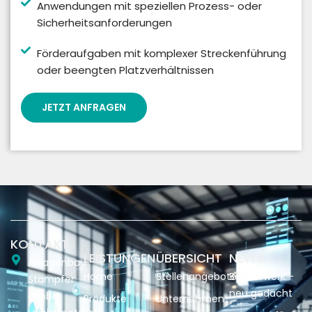
Anwendungen mit speziellen Prozess- oder
Sicherheitsanforderungen
Förderaufgaben mit komplexer Streckenführung
oder beengten Platzverhältnissen
JETZT ANFRAGEN
KONTAKT
LEISTUNGEN
ÜBERSICHT
NEWS
Anlagenbau
Home
Stellenangebote
Becherwerk -
Stampfer
neu gedacht
GmbH
Produkte
Unternehmen